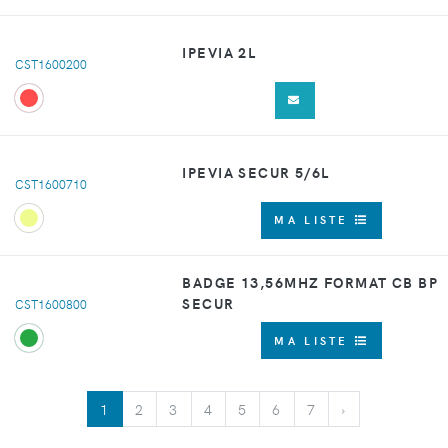
IPEVIA 2L
CST1600200
IPEVIA SECUR 5/6L
CST1600710
MA LISTE
BADGE 13,56MHZ FORMAT CB BP
SECUR
CST1600800
MA LISTE
1
2
3
4
5
6
7
›